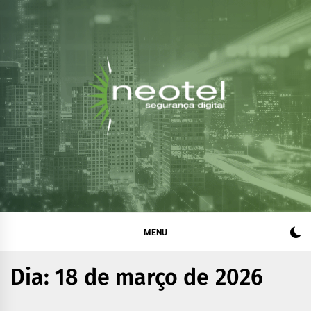
Blog da Neotel
Informações e notícias sobre segurança digital, legislação
e compliance
Segurança Digital
MENU
Dia:
18 de março de 2026