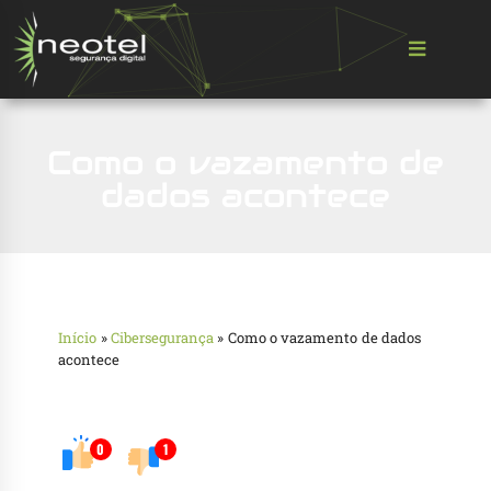
Como o vazamento de
dados acontece
Início
»
Cibersegurança
»
Como o vazamento de dados
acontece
0
1