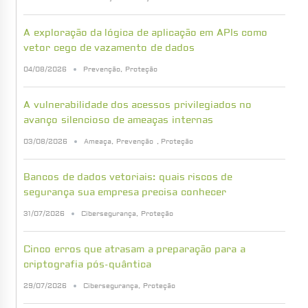
A exploração da lógica de aplicação em APIs como
vetor cego de vazamento de dados
04/08/2026
Prevenção
,
Proteção
A vulnerabilidade dos acessos privilegiados no
avanço silencioso de ameaças internas
03/08/2026
Ameaça
,
Prevenção
,
Proteção
Bancos de dados vetoriais: quais riscos de
segurança sua empresa precisa conhecer
31/07/2026
Cibersegurança
,
Proteção
Cinco erros que atrasam a preparação para a
criptografia pós-quântica
29/07/2026
Cibersegurança
,
Proteção