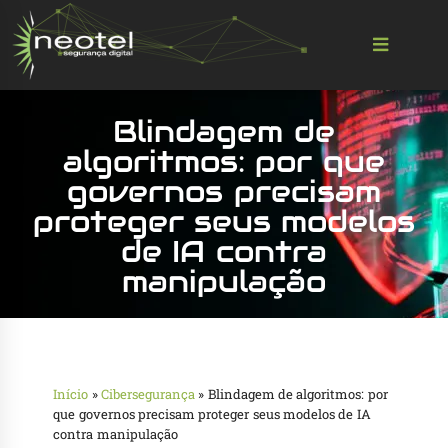
Blindagem de
algoritmos: por que
governos precisam
proteger seus modelos
de IA contra
manipulação
Início
»
Cibersegurança
»
Blindagem de algoritmos: por
que governos precisam proteger seus modelos de IA
contra manipulação