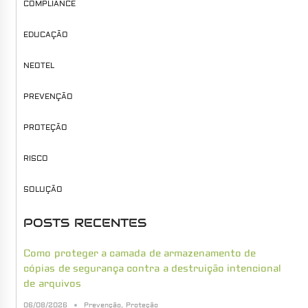
COMPLIANCE
EDUCAÇÃO
NEOTEL
PREVENÇÃO
PROTEÇÃO
RISCO
SOLUÇÃO
POSTS RECENTES
Como proteger a camada de armazenamento de
cópias de segurança contra a destruição intencional
de arquivos
06/08/2026
Prevenção
,
Proteção