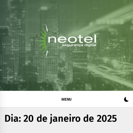
Blog da Neotel
Informações e notícias sobre segurança digital, legislação
e compliance
Segurança Digital
MENU
Dia:
20 de janeiro de 2025