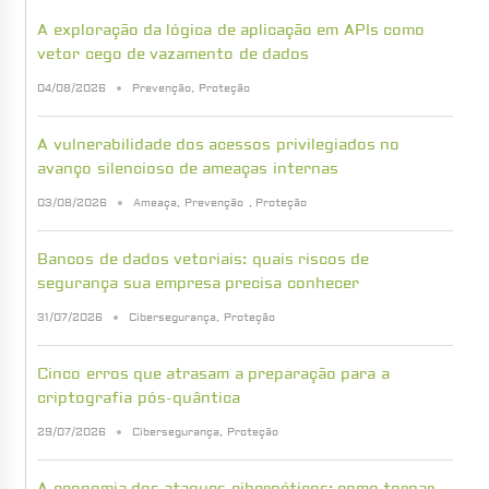
A exploração da lógica de aplicação em APIs como
vetor cego de vazamento de dados
04/08/2026
Prevenção
,
Proteção
A vulnerabilidade dos acessos privilegiados no
avanço silencioso de ameaças internas
03/08/2026
Ameaça
,
Prevenção
,
Proteção
Bancos de dados vetoriais: quais riscos de
segurança sua empresa precisa conhecer
31/07/2026
Cibersegurança
,
Proteção
Cinco erros que atrasam a preparação para a
criptografia pós-quântica
29/07/2026
Cibersegurança
,
Proteção
A economia dos ataques cibernéticos: como tornar