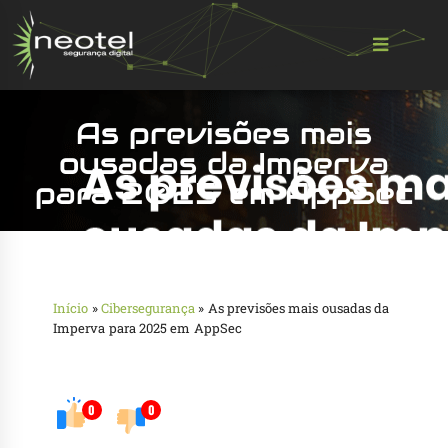
As previsões mais
ousadas da Imperva
para 2025 em AppSec
Início
»
Cibersegurança
»
As previsões mais ousadas da
Imperva para 2025 em AppSec
0
0