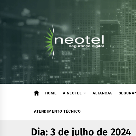
Blog da Neotel Seguran
Informações e notícias sobre segurança digital, legisla
HOME
A NEOTEL
ALIANÇAS
SEGURAN
ATENDIMENTO TÉCNICO
Dia:
3 de julho de 2024