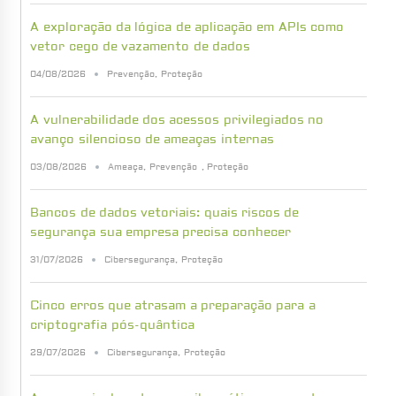
A exploração da lógica de aplicação em APIs como
vetor cego de vazamento de dados
04/08/2026
Prevenção
,
Proteção
A vulnerabilidade dos acessos privilegiados no
avanço silencioso de ameaças internas
03/08/2026
Ameaça
,
Prevenção
,
Proteção
Bancos de dados vetoriais: quais riscos de
segurança sua empresa precisa conhecer
31/07/2026
Cibersegurança
,
Proteção
Cinco erros que atrasam a preparação para a
criptografia pós-quântica
29/07/2026
Cibersegurança
,
Proteção