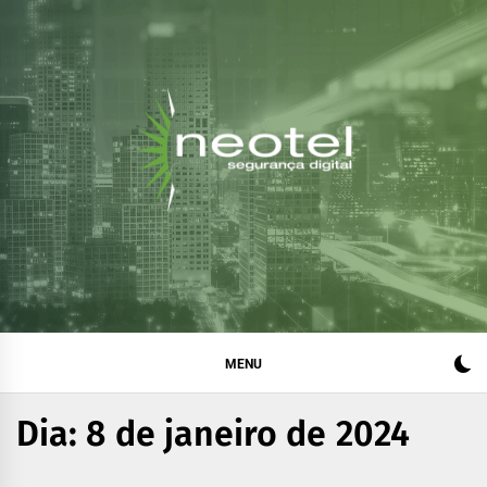
Blog da Neotel
Informações e notícias sobre segurança digital, legislação
e compliance
Segurança Digital
MENU
Dia:
8 de janeiro de 2024