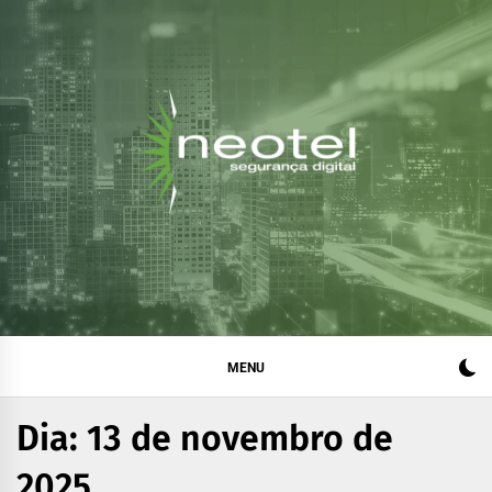
Blog da Neotel
Informações e notícias sobre segurança digital, legislação
e compliance
Segurança Digital
MENU
Dia:
13 de novembro de
2025