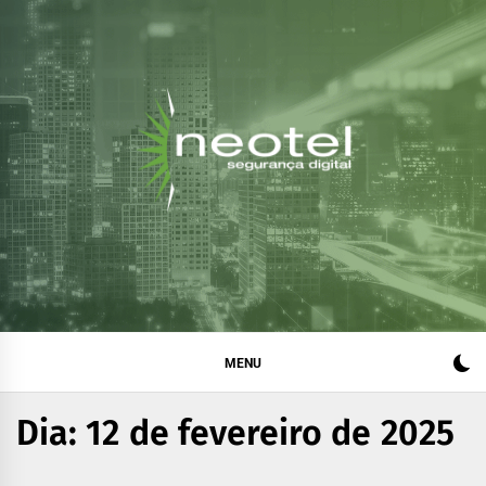
Blog da Neotel
Informações e notícias sobre segurança digital, legislação
e compliance
Segurança Digital
MENU
Dia:
12 de fevereiro de 2025