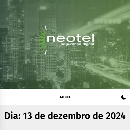
Blog da Neotel
Informações e notícias sobre segurança digital, legislação
e compliance
Segurança Digital
MENU
Dia:
13 de dezembro de 2024