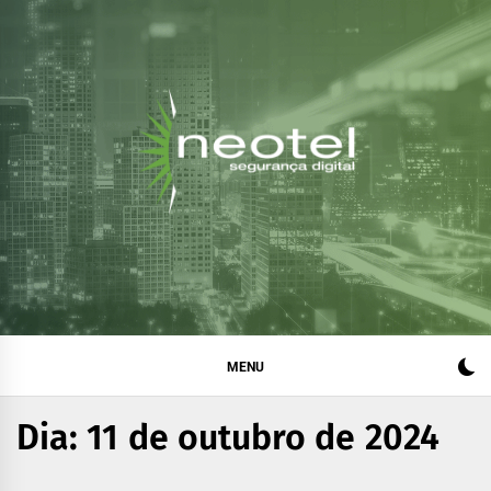
Blog da Neotel
Informações e notícias sobre segurança digital, legislação
e compliance
Segurança Digital
MENU
Dia:
11 de outubro de 2024