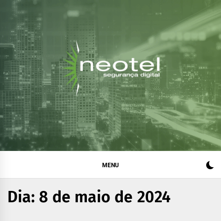
Blog da Neotel
Informações e notícias sobre segurança digital, legislação
e compliance
Segurança Digital
MENU
Dia:
8 de maio de 2024