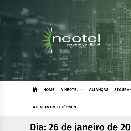
Blog da Neotel Seguran
Informações e notícias sobre segurança digital, legisla
HOME
A NEOTEL
ALIANÇAS
SEGURAN
ATENDIMENTO TÉCNICO
Dia:
26 de janeiro de 2