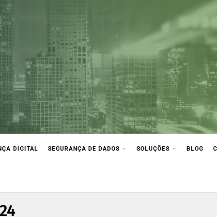
ça Digital
ção e compliance
ÇA DIGITAL
SEGURANÇA DE DADOS
SOLUÇÕES
BLOG
024