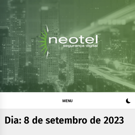
Blog da Neotel
Informações e notícias sobre segurança digital, legislação
e compliance
Segurança Digital
MENU
Dia:
8 de setembro de 2023