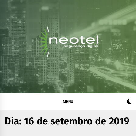
Blog da Neotel
Informações e notícias sobre segurança digital, legislação
e compliance
Segurança Digital
MENU
Dia:
16 de setembro de 2019