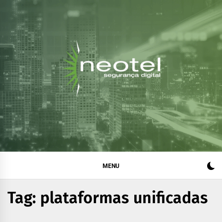
Blog da Neotel
Informações e notícias sobre segurança digital, legislação
e compliance
Segurança Digital
MENU
Tag:
plataformas unificadas