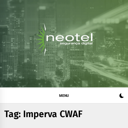
Blog da Neotel
Informações e notícias sobre segurança digital, legislação
e compliance
Segurança Digital
MENU
Tag:
Imperva CWAF