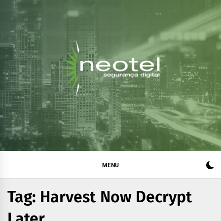
Blog da Neotel
Informações e notícias sobre segurança digital, legislação
e compliance
Segurança Digital
MENU
Tag:
Harvest Now Decrypt
Later