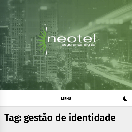
Blog da Neotel
Informações e notícias sobre segurança digital, legislação
e compliance
Segurança Digital
MENU
Tag:
gestão de identidade