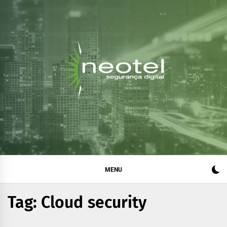
Blog da Neotel
Informações e notícias sobre segurança digital, legislação
e compliance
Segurança Digital
MENU
Tag:
Cloud security