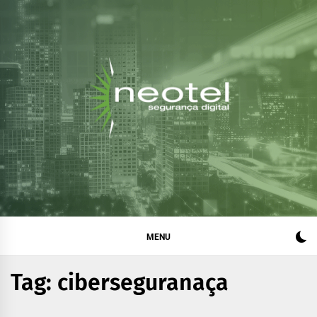
Blog da Neotel
Informações e notícias sobre segurança digital, legislação
e compliance
Segurança Digital
MENU
Tag:
ciberseguranaça