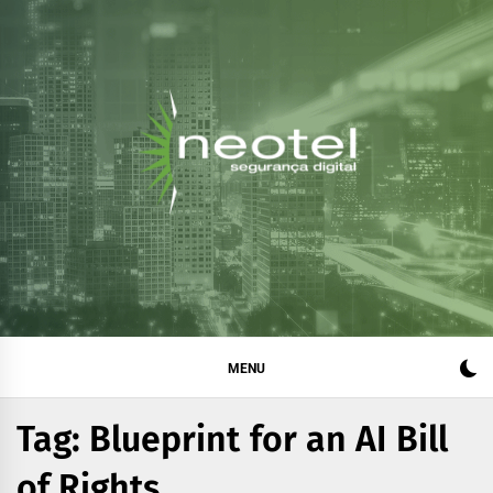
Blog da Neotel
Informações e notícias sobre segurança digital, legislação
e compliance
Segurança Digital
MENU
Tag:
Blueprint for an AI Bill
of Rights