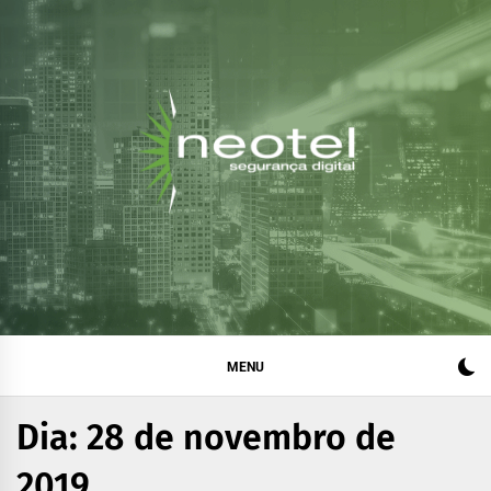
Blog da Neotel
Informações e notícias sobre segurança digital, legislação
e compliance
Segurança Digital
MENU
Dia:
28 de novembro de
2019