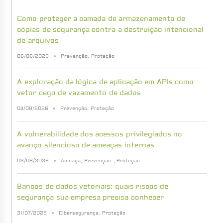
Como proteger a camada de armazenamento de
cópias de segurança contra a destruição intencional
de arquivos
06/08/2026
Prevenção
,
Proteção
A exploração da lógica de aplicação em APIs como
vetor cego de vazamento de dados
04/08/2026
Prevenção
,
Proteção
A vulnerabilidade dos acessos privilegiados no
avanço silencioso de ameaças internas
03/08/2026
Ameaça
,
Prevenção
,
Proteção
Bancos de dados vetoriais: quais riscos de
segurança sua empresa precisa conhecer
31/07/2026
Cibersegurança
,
Proteção