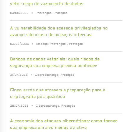
vetor cego de vazamento de dados
04/08/2026
Prevenção
,
Proteção
A vulnerabilidade dos acessos privilegiados no
avanço silencioso de ameaças internas
03/08/2026
Ameaça
,
Prevenção
,
Proteção
Bancos de dados vetoriais: quais riscos de
segurança sua empresa precisa conhecer
31/07/2026
Cibersegurança
,
Proteção
Cinco erros que atrasam a preparação para a
criptografia pós-quântica
29/07/2026
Cibersegurança
,
Proteção
A economia dos ataques cibernéticos: como tornar
sua empresa um alvo menos atrativo