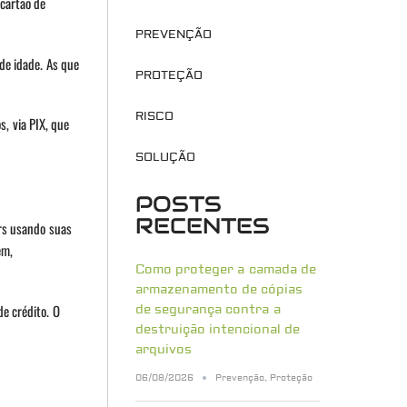
cartão de
PREVENÇÃO
de idade. As que
PROTEÇÃO
RISCO
, via PIX, que
SOLUÇÃO
POSTS
RECENTES
rs usando suas
em,
Como proteger a camada de
armazenamento de cópias
de crédito. O
de segurança contra a
destruição intencional de
arquivos
06/08/2026
Prevenção
,
Proteção