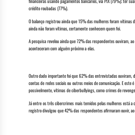
financeiras usando pagamentos bancários, via PIX (79%); ter sua
crédito roubadas (77%).
O balanço registrou ainda que 15% das mulheres foram vítimas de 
ainda não foram vítimas, certamente conhecem quem foi.
A pesquisa revelou ainda que 72% das respondentes ouviram, ao 
aconteceram com alguém próximo a elas.
Outro dado importante foi que 62% das entrevistadas ouviram, 
contas de redes sociais ou outros meios de comunicação. E este 
possivelmente, vítimas de ciberbullyings, como crimes de revenge
Já entre os três cibercrimes mais temidos pelas mulheres está a 
registro divulgou que 42% das respondentes afirmaram ouvir, ao