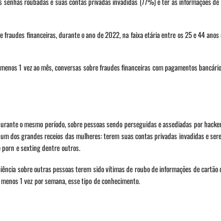
s senhas roubadas e suas contas privadas invadidas (77%) e ter as informações de 
fraudes financeiras, durante o ano de 2022, na faixa etária entre os 25 e 44 anos 
menos 1 vez ao mês, conversas sobre fraudes financeiras com pagamentos bancários
durante o mesmo período, sobre pessoas sendo perseguidas e assediadas por hacke
é um dos grandes receios das mulheres: terem suas contas privadas invadidas e ser
 porn e sexting dentre outros.
ciência sobre outras pessoas terem sido vítimas de roubo de informações de cartão 
 menos 1 vez por semana, esse tipo de conhecimento.