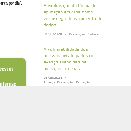
oras/por dia”,
A exploração da lógica de
aplicação em APIs como
vetor cego de vazamento de
dados
04/08/2026
Prevenção
,
Proteção
A vulnerabilidade dos
acessos privilegiados no
avanço silencioso de
acessos
ameaças internas
o
03/08/2026
internas
Ameaça
,
Prevenção
,
Proteção
Bancos de dados vetoriais:
aramente
 obteve o
quais riscos de segurança
entrar em uma
sua empresa precisa
conhecer
31/07/2026
Cibersegurança
,
Proteção