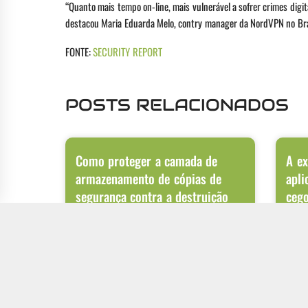
“Quanto mais tempo on-line, mais vulnerável a sofrer crimes digit
destacou Maria Eduarda Melo, contry manager da NordVPN no Bra
FONTE:
SECURITY REPORT
POSTS RELACIONADOS
Como proteger a camada de
A ex
armazenamento de cópias de
apli
segurança contra a destruição
ceg
intencional de arquivos
A digi
APIs o
Ataques de ransomware passaram por uma
aplica
evolução significativa nos últimos anos. Além de
criptografar os dados do ambiente de produção,