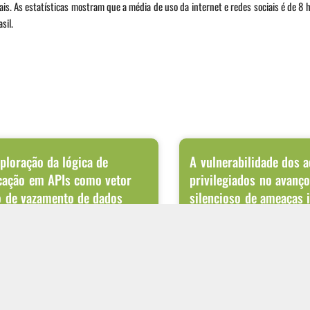
ais. As estatísticas mostram que a média de uso da internet e redes sociais é de 8 h
sil.
ploração da lógica de
A vulnerabilidade dos 
cação em APIs como vetor
privilegiados no avanç
o de vazamento de dados
silencioso de ameaças 
talização dos processos de negócio fez das
Ataques cibernéticos modernos r
 principal meio de integração entre
terminam no ponto onde o invasor
ções internas, sistemas de parceiros
primeiro acesso. Após conseguir 
rede