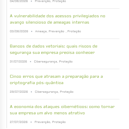
04/08/2026
Prevenção
,
Proteção
A vulnerabilidade dos acessos privilegiados no
avanço silencioso de ameaças internas
03/08/2026
Ameaça
,
Prevenção
,
Proteção
Bancos de dados vetoriais: quais riscos de
segurança sua empresa precisa conhecer
31/07/2026
Cibersegurança
,
Proteção
Cinco erros que atrasam a preparação para a
criptografia pós-quântica
29/07/2026
Cibersegurança
,
Proteção
A economia dos ataques cibernéticos: como tornar
sua empresa um alvo menos atrativo
27/07/2026
Prevenção
,
Proteção