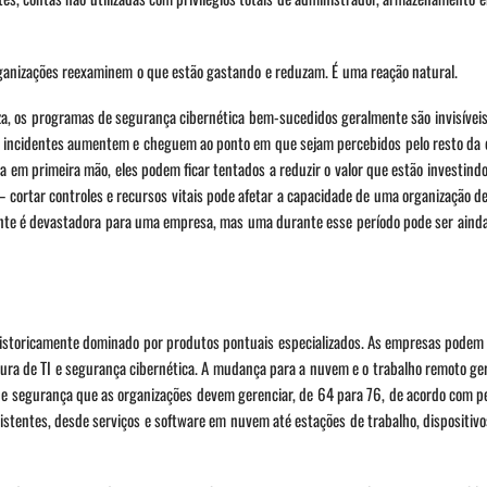
rganizações reexaminem o que estão gastando e reduzam. É uma reação natural.
eza, os programas de segurança cibernética bem-sucedidos geralmente são invisívei
 incidentes aumentem e cheguem ao ponto em que sejam percebidos pelo resto da 
 em primeira mão, eles podem ficar tentados a reduzir o valor que estão investind
cortar controles e recursos vitais pode afetar a capacidade de uma organização de 
nte é devastadora para uma empresa, mas uma durante esse período pode ser aind
istoricamente dominado por produtos pontuais especializados. As empresas podem
utura de TI e segurança cibernética. A mudança para a nuvem e o trabalho remoto 
e segurança que as organizações devem gerenciar, de 64 para 76, de acordo com p
istentes, desde serviços e software em nuvem até estações de trabalho, dispositiv