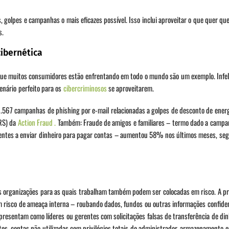
golpes e campanhas o mais eficazes possível. Isso inclui aproveitar o que quer que
s.
cibernética
 que muitos consumidores estão enfrentando em todo o mundo são um exemplo. Infel
enário perfeito para os
cibercriminosos
se aproveitarem.
567 campanhas de phishing por e-mail relacionadas a golpes de desconto de ener
ERS) da
Action Fraud .
Também: Fraude de amigos e familiares – termo dado a camp
entes a enviar dinheiro para pagar contas – aumentou 58% nos últimos meses, s
as organizações para as quais trabalham também podem ser colocadas em risco. A p
 risco de ameaça interna – roubando dados, fundos ou outras informações confiden
esentam como líderes ou gerentes com solicitações falsas de transferência de din
tes, contas não utilizadas com privilégios totais de administrador, armazenamento