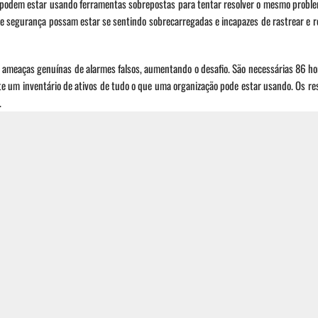
podem estar usando ferramentas sobrepostas para tentar resolver o mesmo probl
 de segurança possam estar se sentindo sobrecarregadas e incapazes de rastrear e 
rar ameaças genuínas de alarmes falsos, aumentando o desafio. São necessárias 86 
e um inventário de ativos de tudo o que uma organização pode estar usando. Os re
.
ossíveis se as equipes de TI souberem com o que precisam trabalhar e como os usuá
as e atualizadas para mitigar ameaças, navegar pelos riscos e neutralizar incidente
ão sensata durante um período de aumento de custos e redução de margens, os cibe
tre remover o inchaço e os itens agradáveis ​​​​e restringir sua capacidade de seg
 mais.