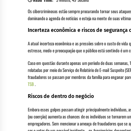
Os cibercriminosos estão sempre procurando tornar seus ataques, 
dominando a agenda de notícias e esteja na mente de suas vítima
Incerteza econômica e riscos de segurança 
A atual incerteza econômica e as pressões sobre o custo de vida
estresse, medo e preocupação que o público está sentindo é um c
Caso em questão: durante apenas um período de duas semanas, 1.
relatadas por meio do Serviço de Relatório de E-mail Suspeito (S
fraudadores se passam por membros da família para enganar par
TSB
.
Riscos de dentro do negócio
Embora esses golpes possam atingir principalmente indivíduos, 
(ou coerção) aumenta as chances de os indivíduos se tornarem um
empregadores. Sem mencionar a ameaça de fraudadores que se apr
ser o vetor de um possível incidente – ex-funcionários desconten