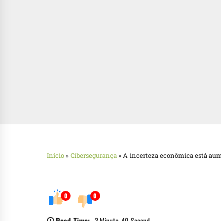
Início
»
Cibersegurança
»
A incerteza econômica está aum
0
0
Read Time:
3 Minute, 49 Second