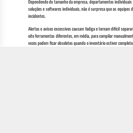
Dependendo do tamanho da empresa, departamentos individuais 
soluções e softwares individuais, não é surpresa que as equipes
incidentes.
Alertas e avisos excessivos causam fadiga e tornam difícil sepa
oito ferramentas diferentes, em média, para compilar manualment
vezes podem ficar obsoletos quando o inventário estiver completo
A detecção e resposta eficazes de segurança cibernética só são p
estão interagindo. Eles precisam de informações contínuas, precis
Embora melhorar a eficiência e cortar orçamentos seja uma reaç
nunca descansam. As empresas devem seguir a linha com cuidado en
cibernética, caso contrário, os líderes poderão pagar muito, muito
FONTE:
HELPNET SECURITY
POSTS RELACIONADOS