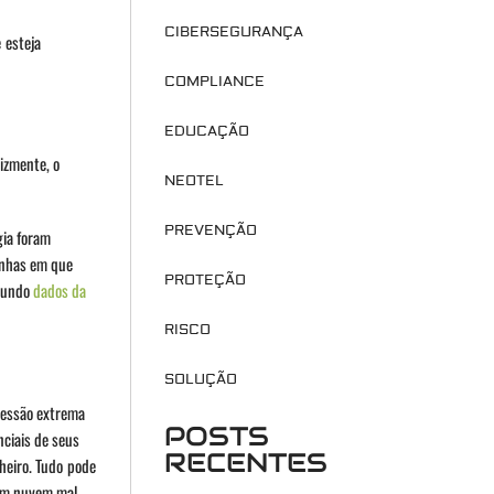
CIBERSEGURANÇA
 esteja
COMPLIANCE
EDUCAÇÃO
izmente, o
NEOTEL
PREVENÇÃO
gia foram
anhas em que
PROTEÇÃO
egundo
dados da
RISCO
SOLUÇÃO
ressão extrema
POSTS
ciais de seus
RECENTES
heiro. Tudo pode
 em nuvem mal