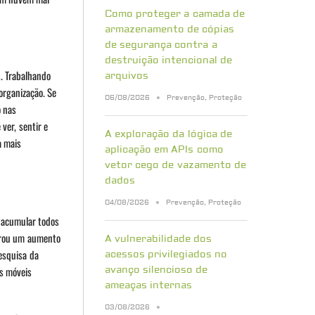
Como proteger a camada de
armazenamento de cópias
de segurança contra a
destruição intencional de
s. Trabalhando
arquivos
organização. Se
06/08/2026
Prevenção
,
Proteção
o nas
ver, sentir e
A exploração da lógica de
a mais
aplicação em APIs como
vetor cego de vazamento de
dados
04/08/2026
Prevenção
,
Proteção
 acumular todos
gerou um aumento
A vulnerabilidade dos
esquisa da
acessos privilegiados no
avanço silencioso de
os móveis
ameaças internas
03/08/2026