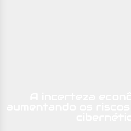
A incerteza econ
aumentando os riscos
cibernéti