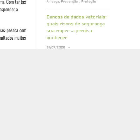
ema. Com tantas
Ameaça
,
Prevenção
,
Proteção
responder a
Bancos de dados vetoriais:
quais riscos de segurança
horas-pessoa com
sua empresa precisa
sultados muitas
conhecer
31/07/2026
Cibersegurança
,
Proteção
rios e os dados
s.
Cinco erros que atrasam a
preparação para a
rcriminosos
criptografia pós-quântica
urança
29/07/2026
Cibersegurança
,
Proteção
A economia dos ataques
cibernéticos: como tornar
sua empresa um alvo menos
atrativo