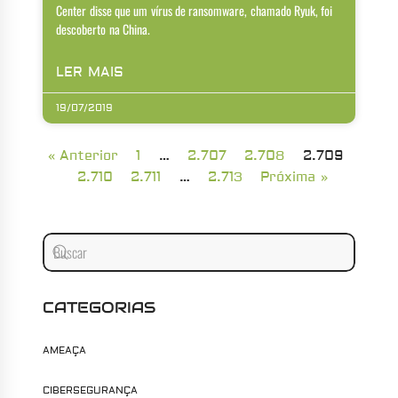
Center disse que um vírus de ransomware, chamado Ryuk, foi
descoberto na China.
LER MAIS
19/07/2019
« Anterior
1
…
2.707
2.708
2.709
2.710
2.711
…
2.713
Próxima »
CATEGORIAS
AMEAÇA
CIBERSEGURANÇA