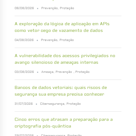
06/08/2026
Prevenção
,
Proteção
A exploração da lógica de aplicação em APIs
como vetor cego de vazamento de dados
04/08/2026
Prevenção
,
Proteção
A vulnerabilidade dos acessos privilegiados no
avanço silencioso de ameaças internas
03/08/2026
Ameaça
,
Prevenção
,
Proteção
Bancos de dados vetoriais: quais riscos de
segurança sua empresa precisa conhecer
31/07/2026
Cibersegurança
,
Proteção
Cinco erros que atrasam a preparação para a
criptografia pós-quântica
29/07/2026
Cibersegurança
,
Proteção