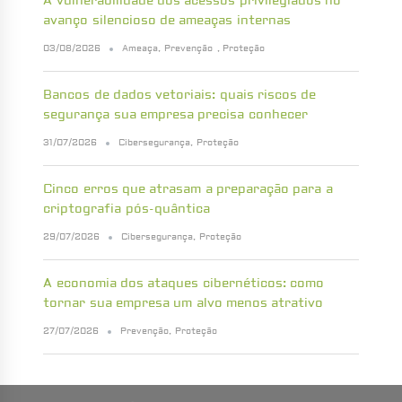
A vulnerabilidade dos acessos privilegiados no
avanço silencioso de ameaças internas
03/08/2026
Ameaça
,
Prevenção
,
Proteção
Bancos de dados vetoriais: quais riscos de
segurança sua empresa precisa conhecer
31/07/2026
Cibersegurança
,
Proteção
Cinco erros que atrasam a preparação para a
criptografia pós-quântica
29/07/2026
Cibersegurança
,
Proteção
A economia dos ataques cibernéticos: como
tornar sua empresa um alvo menos atrativo
27/07/2026
Prevenção
,
Proteção