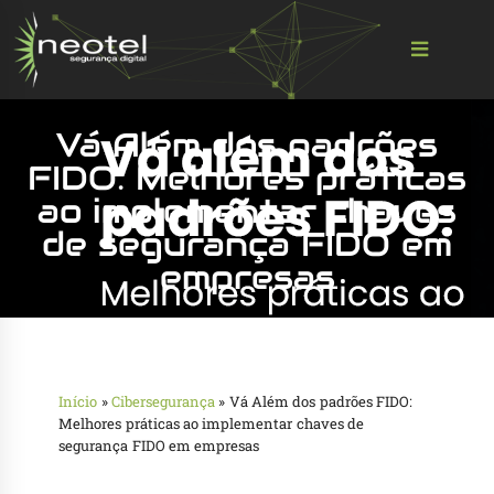
Vá Além dos padrões
FIDO: Melhores práticas
ao implementar chaves
de segurança FIDO em
empresas
Início
»
Cibersegurança
»
Vá Além dos padrões FIDO:
Melhores práticas ao implementar chaves de
segurança FIDO em empresas