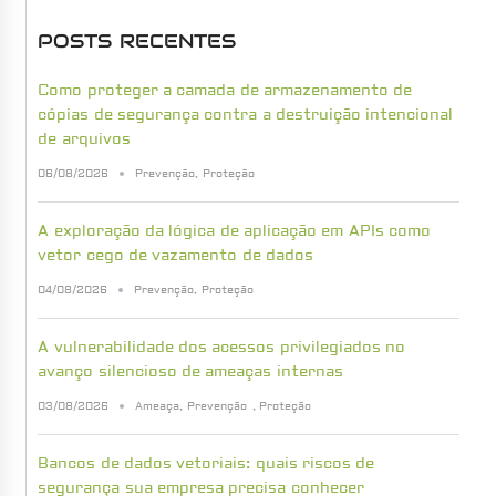
POSTS RECENTES
Como proteger a camada de armazenamento de
cópias de segurança contra a destruição intencional
de arquivos
06/08/2026
Prevenção
,
Proteção
A exploração da lógica de aplicação em APIs como
vetor cego de vazamento de dados
04/08/2026
Prevenção
,
Proteção
A vulnerabilidade dos acessos privilegiados no
avanço silencioso de ameaças internas
03/08/2026
Ameaça
,
Prevenção
,
Proteção
Bancos de dados vetoriais: quais riscos de
segurança sua empresa precisa conhecer