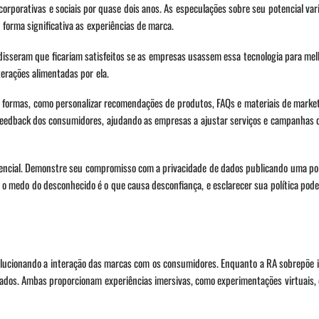
rporativas e sociais por quase dois anos. As especulações sobre seu potencial vari
forma significativa as experiências de marca.
isseram que ficariam satisfeitos se as empresas usassem essa tecnologia para mel
erações alimentadas por ela.
s formas, como personalizar recomendações de produtos, FAQs e materiais de marke
 o feedback dos consumidores, ajudando as empresas a ajustar serviços e campanhas
sencial. Demonstre seu compromisso com a privacidade de dados publicando uma pol
, o medo do desconhecido é o que causa desconfiança, e esclarecer sua política pod
volucionando a interação das marcas com os consumidores. Enquanto a RA sobrepõe 
lados. Ambas proporcionam experiências imersivas, como experimentações virtuais