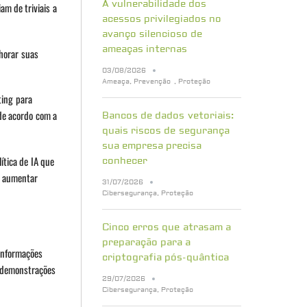
A vulnerabilidade dos
am de triviais a
acessos privilegiados no
avanço silencioso de
ameaças internas
horar suas
03/08/2026
Ameaça
,
Prevenção
,
Proteção
ting para
 de acordo com a
Bancos de dados vetoriais:
quais riscos de segurança
sua empresa precisa
ítica de IA que
conhecer
e aumentar
31/07/2026
Cibersegurança
,
Proteção
Cinco erros que atrasam a
preparação para a
informações
criptografia pós-quântica
, demonstrações
29/07/2026
Cibersegurança
,
Proteção