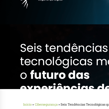
Início
»
Cibersegurança
»
Seis Tendências Tecnológicas q