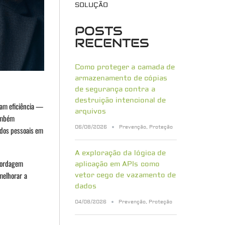
SOLUÇÃO
POSTS
RECENTES
Como proteger a camada de
armazenamento de cópias
de segurança contra a
destruição intencional de
cam eficiência —
arquivos
ambém
06/08/2026
Prevenção
,
Proteção
ados pessoais em
A exploração da lógica de
abordagem
aplicação em APIs como
melhorar a
vetor cego de vazamento de
dados
04/08/2026
Prevenção
,
Proteção