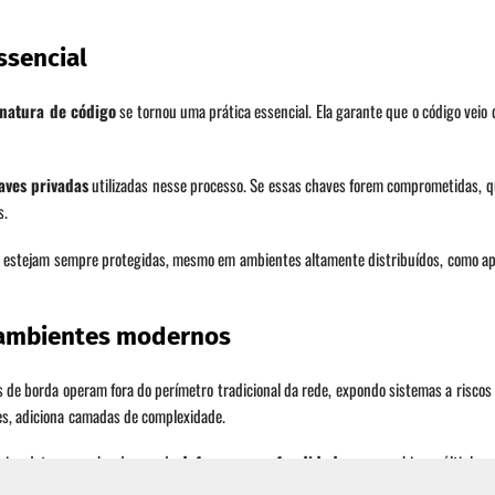
ssencial
inatura de código
se tornou uma prática essencial. Ela garante que o código veio
aves privadas
utilizadas nesse processo. Se essas chaves forem comprometidas, 
s.
s estejam sempre protegidas, mesmo em ambientes altamente distribuídos, como ap
 ambientes modernos
vos de borda operam fora do perímetro tradicional da rede, expondo sistemas a riscos
s, adiciona camadas de complexidade.
sário adotar uma abordagem de
defesa em profundidade
, que combine múltiplas
de confiança para essas estratégias.