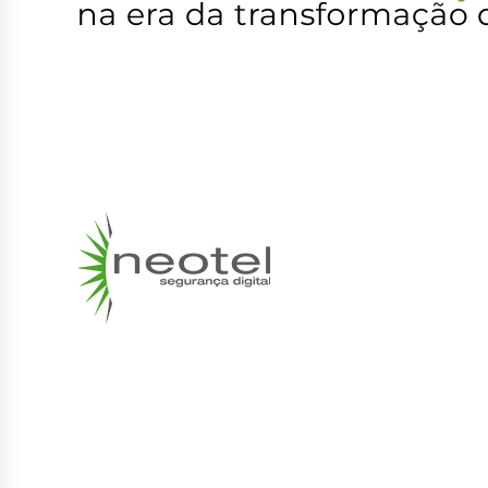
Thales Luna HSMs: f
confiança digital
transformação 