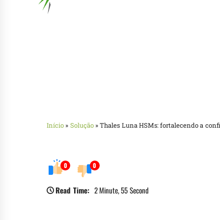
Início
»
Solução
»
Thales Luna HSMs: fortalecendo a confia
0
0
Read Time:
2 Minute, 55 Second