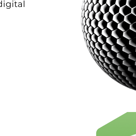
ortalecendo a
 na Era da
digital