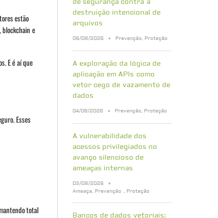
de segurança contra a
destruição intencional de
tores estão
arquivos
, blockchain e
06/08/2026
Prevenção
,
Proteção
s. E é aí que
A exploração da lógica de
aplicação em APIs como
vetor cego de vazamento de
dados
04/08/2026
Prevenção
,
Proteção
eguro. Esses
A vulnerabilidade dos
acessos privilegiados no
avanço silencioso de
ameaças internas
03/08/2026
Ameaça
,
Prevenção
,
Proteção
mantendo total
Bancos de dados vetoriais: