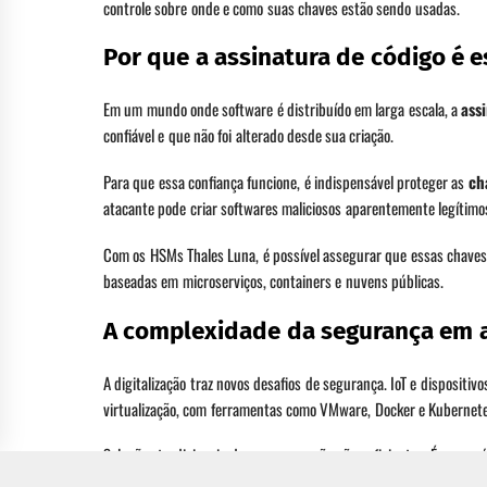
controle sobre onde e como suas chaves estão sendo usadas.
Por que a assinatura de código é e
Em um mundo onde software é distribuído em larga escala, a
ass
confiável e que não foi alterado desde sua criação.
Para que essa confiança funcione, é indispensável proteger as
ch
atacante pode criar softwares maliciosos aparentemente legítimo
Com os HSMs Thales Luna, é possível assegurar que essas chave
baseadas em microserviços, containers e nuvens públicas.
A complexidade da segurança em
A digitalização traz novos desafios de segurança. IoT e dispositi
virtualização, com ferramentas como VMware, Docker e Kubernete
Soluções tradicionais de segurança não são suficientes. É neces
proteção. E novamente, os HSMs se mostram essenciais como raiz 