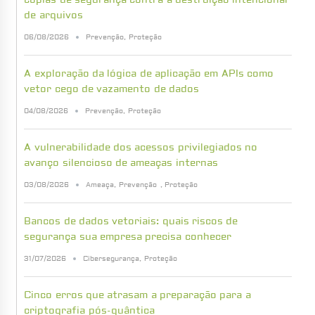
de arquivos
06/08/2026
Prevenção
,
Proteção
A exploração da lógica de aplicação em APIs como
vetor cego de vazamento de dados
04/08/2026
Prevenção
,
Proteção
A vulnerabilidade dos acessos privilegiados no
avanço silencioso de ameaças internas
03/08/2026
Ameaça
,
Prevenção
,
Proteção
Bancos de dados vetoriais: quais riscos de
segurança sua empresa precisa conhecer
31/07/2026
Cibersegurança
,
Proteção
Cinco erros que atrasam a preparação para a
criptografia pós-quântica