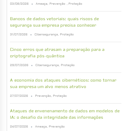
03/08/2026
Ameaça
,
Prevenção
,
Proteção
Bancos de dados vetoriais: quais riscos de
segurança sua empresa precisa conhecer
31/07/2026
Cibersegurança
,
Proteção
Cinco erros que atrasam a preparação para a
criptografia pós-quântica
29/07/2026
Cibersegurança
,
Proteção
A economia dos ataques cibernéticos: como tornar
sua empresa um alvo menos atrativo
27/07/2026
Prevenção
,
Proteção
Ataques de envenenamento de dados em modelos de
IA: o desafio da integridade das informações
24/07/2026
Ameaça
,
Prevenção