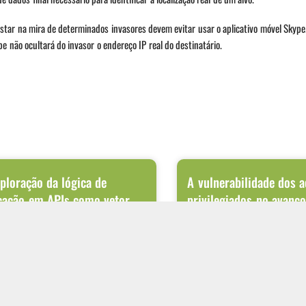
estar na mira de determinados invasores devem evitar usar o aplicativo móvel Skyp
e não ocultará do invasor o endereço IP real do destinatário.
ploração da lógica de
A vulnerabilidade dos 
cação em APIs como vetor
privilegiados no avanç
o de vazamento de dados
silencioso de ameaças 
talização dos processos de negócio fez das
Ataques cibernéticos modernos r
 principal meio de integração entre
terminam no ponto onde o invasor
ções internas, sistemas de parceiros
primeiro acesso. Após conseguir 
rede