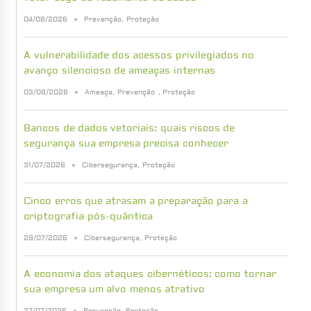
04/08/2026
Prevenção
,
Proteção
A vulnerabilidade dos acessos privilegiados no
avanço silencioso de ameaças internas
03/08/2026
Ameaça
,
Prevenção
,
Proteção
Bancos de dados vetoriais: quais riscos de
segurança sua empresa precisa conhecer
31/07/2026
Cibersegurança
,
Proteção
Cinco erros que atrasam a preparação para a
criptografia pós-quântica
29/07/2026
Cibersegurança
,
Proteção
A economia dos ataques cibernéticos: como tornar
sua empresa um alvo menos atrativo
27/07/2026
Prevenção
,
Proteção