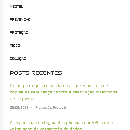
NEOTEL
PREVENÇÃO
PROTEÇÃO
RISCO
SOLUÇÃO
POSTS RECENTES
Como proteger a camada de armazenamento de
cópias de segurança contra a destruição intencional
de arquivos
06/08/2026
Prevenção
,
Proteção
A exploração da lógica de aplicação em APIs como
vetor cego de vazamento de dados