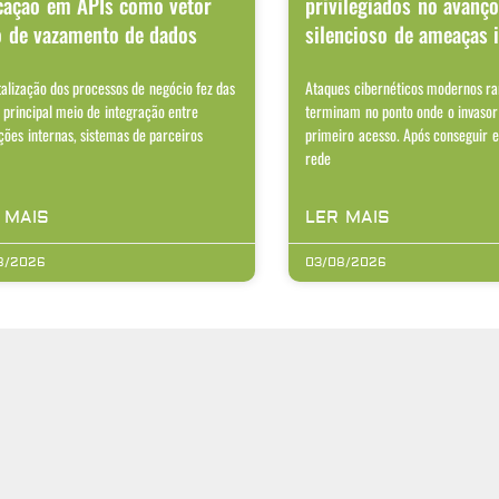
cação em APIs como vetor
privilegiados no avanç
o de vazamento de dados
silencioso de ameaças 
talização dos processos de negócio fez das
Ataques cibernéticos modernos r
 principal meio de integração entre
terminam no ponto onde o invasor
ções internas, sistemas de parceiros
primeiro acesso. Após conseguir 
rede
 MAIS
LER MAIS
8/2026
03/08/2026