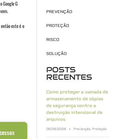
do Google G
uvem.
PREVENÇÃO
 então este é o
PROTEÇÃO
RISCO
SOLUÇÃO
POSTS
RECENTES
Como proteger a camada de
armazenamento de cópias
de segurança contra a
destruição intencional de
arquivos
06/08/2026
Prevenção
,
Proteção
acessos