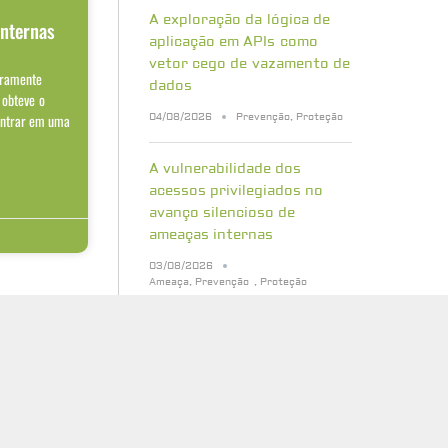
o
A exploração da lógica de
internas
aplicação em APIs como
vetor cego de vazamento de
aramente
dados
 obteve o
entrar em uma
04/08/2026
Prevenção
,
Proteção
A vulnerabilidade dos
acessos privilegiados no
avanço silencioso de
ameaças internas
03/08/2026
Ameaça
,
Prevenção
,
Proteção
Bancos de dados vetoriais:
quais riscos de segurança
sua empresa precisa
conhecer
31/07/2026
Cibersegurança
,
Proteção