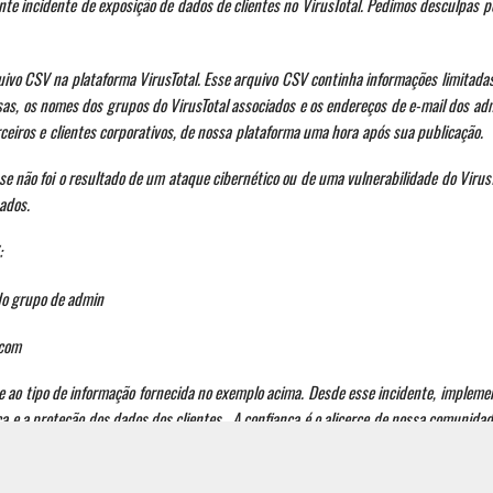
te incidente de exposição de dados de clientes no VirusTotal. Pedimos desculpas p
ivo CSV na plataforma VirusTotal. Esse arquivo CSV continha informações limitada
as, os nomes dos grupos do VirusTotal associados e os endereços de e-mail dos ad
eiros e clientes corporativos, de nossa plataforma uma hora após sua publicação.
e não foi o resultado de um ataque cibernético ou de uma vulnerabilidade do VirusT
ados.
:
rupo de admin
com
e ao tipo de informação fornecida no exemplo acima. Desde esse incidente, implem
a e a proteção dos dados dos clientes. A confiança é o alicerce de nossa comunida
e isso possa ter causado.”