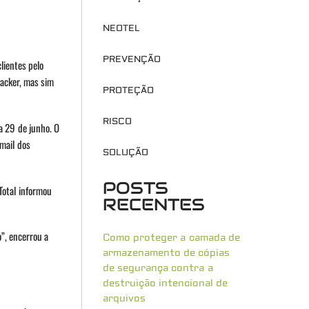
NEOTEL
PREVENÇÃO
lientes pelo
hacker, mas sim
PROTEÇÃO
RISCO
a 29 de junho. O
mail dos
SOLUÇÃO
POSTS
sTotal informou
RECENTES
”, encerrou a
Como proteger a camada de
armazenamento de cópias
de segurança contra a
destruição intencional de
arquivos