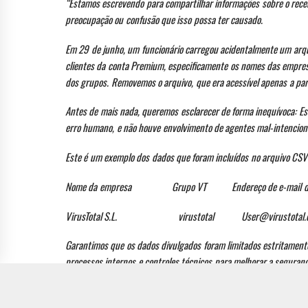
“Estamos escrevendo para compartilhar informações sobre o recen
preocupação ou confusão que isso possa ter causado.
Em 29 de junho, um funcionário carregou acidentalmente um arqu
clientes da conta Premium, especificamente os nomes das empres
dos grupos. Removemos o arquivo, que era acessível apenas a parc
Antes de mais nada, queremos esclarecer de forma inequívoca: Ess
erro humano, e não houve envolvimento de agentes mal-intencion
Este é um exemplo dos dados que foram incluídos no arquivo CSV
Nome da empresa Grupo VT Endereço de e-mail do g
VirusTotal S.L. virustotal User@virustotal.
Garantimos que os dados divulgados foram limitados estritament
processos internos e controles técnicos para melhorar a seguranç
vez, pedimos desculpas por qualquer confusão ou preocupação qu
FONTE:
SECURITY REPORT