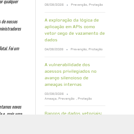
or qualquer
06/08/2026
Prevenção
,
Proteção
A exploração da lógica de
s de nossos
aplicação em APIs como
ministradores
vetor cego de vazamento de
dados
otal. Foi um
04/08/2026
Prevenção
,
Proteção
A vulnerabilidade dos
acessos privilegiados no
avanço silencioso de
ameaças internas
03/08/2026
Ameaça
,
Prevenção
,
Proteção
entamos novos
de e, mais uma
Bancos de dados vetoriais:
quais riscos de segurança
sua empresa precisa
conhecer