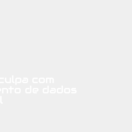
sculpa com
ento de dados
l