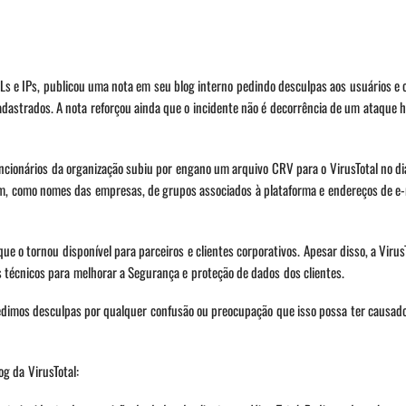
RLs e IPs, publicou uma nota em seu blog interno pedindo desculpas aos usuários e c
adastrados. A nota reforçou ainda que o incidente não é decorrência de um ataque 
ionários da organização subiu por engano um arquivo CRV para o VirusTotal no di
m, como nomes das empresas, de grupos associados à plataforma e endereços de e-
que o tornou disponível para parceiros e clientes corporativos. Apesar disso, a Viru
s técnicos para melhorar a Segurança e proteção de dados dos clientes.
pedimos desculpas por qualquer confusão ou preocupação que isso possa ter causado
og da VirusTotal: