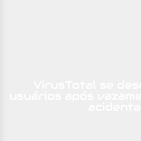
VirusTotal se de
usuários após vazam
acidenta