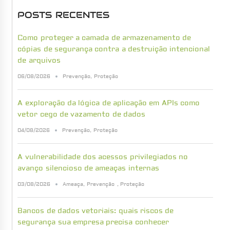
POSTS RECENTES
Como proteger a camada de armazenamento de
cópias de segurança contra a destruição intencional
de arquivos
06/08/2026
Prevenção
,
Proteção
A exploração da lógica de aplicação em APIs como
vetor cego de vazamento de dados
04/08/2026
Prevenção
,
Proteção
A vulnerabilidade dos acessos privilegiados no
avanço silencioso de ameaças internas
03/08/2026
Ameaça
,
Prevenção
,
Proteção
Bancos de dados vetoriais: quais riscos de
segurança sua empresa precisa conhecer