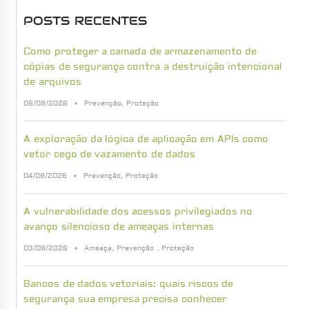
POSTS RECENTES
Como proteger a camada de armazenamento de
cópias de segurança contra a destruição intencional
de arquivos
06/08/2026
Prevenção
,
Proteção
A exploração da lógica de aplicação em APIs como
vetor cego de vazamento de dados
04/08/2026
Prevenção
,
Proteção
A vulnerabilidade dos acessos privilegiados no
avanço silencioso de ameaças internas
03/08/2026
Ameaça
,
Prevenção
,
Proteção
Bancos de dados vetoriais: quais riscos de
segurança sua empresa precisa conhecer