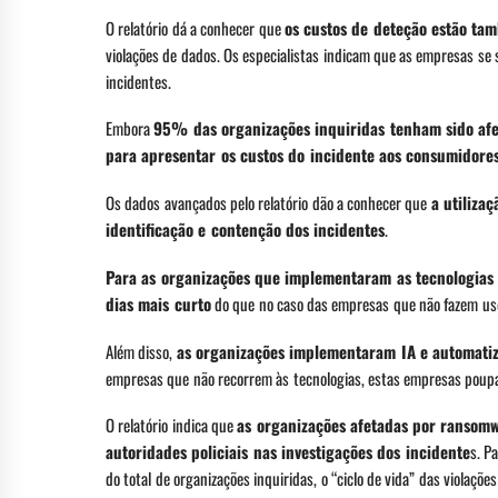
O relatório dá a conhecer que
os custos de deteção estão t
violações de dados. Os especialistas indicam que as empresas se
incidentes.
Embora
95% das organizações inquiridas tenham sido afe
para apresentar os custos do incidente aos consumidore
Os dados avançados pelo relatório dão a conhecer que
a utiliza
identificação e contenção dos incidentes
.
Para as organizações que implementaram as tecnologias n
dias mais curto
do que no caso das empresas que não fazem uso
Além disso,
as organizações implementaram IA e automatiza
empresas que não recorrem às tecnologias, estas empresas poupa
O relatório indica que
as organizações afetadas por ransom
autoridades policiais nas investigações dos incidente
s. P
do total de organizações inquiridas, o “ciclo de vida” das violaçõe