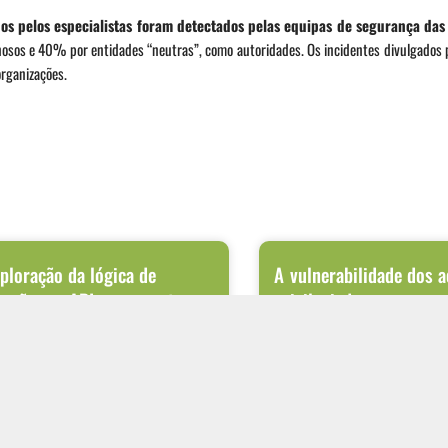
os pelos especialistas foram detectados pelas equipas de segurança das
nosos e 40% por entidades “neutras”, como autoridades. Os incidentes divulgados 
rganizações.
ploração da lógica de
A vulnerabilidade dos 
cação em APIs como vetor
privilegiados no avanç
o de vazamento de dados
silencioso de ameaças 
talização dos processos de negócio fez das
Ataques cibernéticos modernos r
 principal meio de integração entre
terminam no ponto onde o invasor
ções internas, sistemas de parceiros
primeiro acesso. Após conseguir 
rede