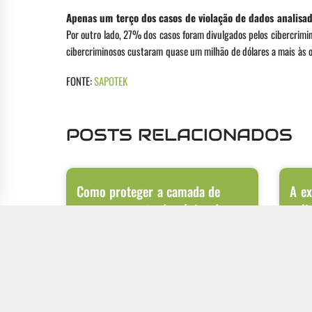
Apenas um terço dos casos de violação de dados analisad
Por outro lado, 27% dos casos foram divulgados pelos cibercrimi
cibercriminosos custaram quase um milhão de dólares a mais às o
FONTE:
SAPOTEK
POSTS RELACIONADOS
Como proteger a camada de
A ex
armazenamento de cópias de
apli
segurança contra a destruição
ceg
intencional de arquivos
A digi
APIs o
Ataques de ransomware passaram por uma
aplica
evolução significativa nos últimos anos. Além de
criptografar os dados do ambiente de produção,