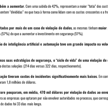
ambém a aumentar
. Com uma subida de 42%, representam a maior “fatia” dos cust
 sentem “divididas” no que toca à forma como lidam com os custos crescentes e a f
tadas por mais de um caso de violação de dados
, as mesmas tinham
maior
s
(57%) do que a aumentar o investimento em segurança (51%).
ção de inteligência artificial e automação teve um grande impacto na vel
as suas estratégias de segurança, o “ciclo de vida” de uma violação de
 destas soluções (214 dias versus 322 dias, respectivamente).
ção tiveram custos de incidentes significativamente mais baixos
. Em co
ram 1,8 milhões de dólares.
ware pouparam, em média, 470 mil dólares por violação de dados ao env
ara as empresas que optaram por não envolver autoridades no processo, que corr
s de dados foi 33 dias mais longo.