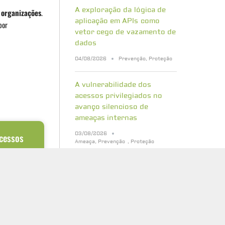
A exploração da lógica de
 organizações
.
aplicação em APIs como
por
vetor cego de vazamento de
dados
04/08/2026
Prevenção
,
Proteção
A vulnerabilidade dos
acessos privilegiados no
avanço silencioso de
ameaças internas
03/08/2026
acessos
Ameaça
,
Prevenção
,
Proteção
o
internas
Bancos de dados vetoriais:
quais riscos de segurança
aramente
sua empresa precisa
 obteve o
conhecer
entrar em uma
31/07/2026
Cibersegurança
,
Proteção