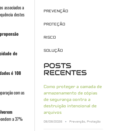
os associados a
PREVENÇÃO
requência destes
PROTEÇÃO
 propensão
RISCO
SOLUÇÃO
ocidade de
POSTS
RECENTES
 dados é 108
Como proteger a camada de
mparação com as
armazenamento de cópias
de segurança contra a
destruição intencional de
olverem
arquivos
espondem a 37%
06/08/2026
Prevenção
,
Proteção