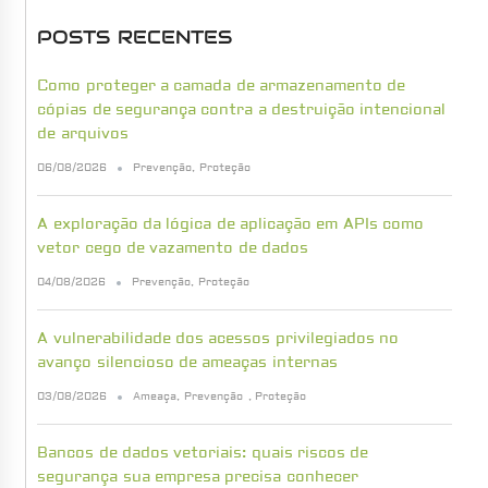
POSTS RECENTES
Como proteger a camada de armazenamento de
cópias de segurança contra a destruição intencional
de arquivos
06/08/2026
Prevenção
,
Proteção
A exploração da lógica de aplicação em APIs como
vetor cego de vazamento de dados
04/08/2026
Prevenção
,
Proteção
A vulnerabilidade dos acessos privilegiados no
avanço silencioso de ameaças internas
03/08/2026
Ameaça
,
Prevenção
,
Proteção
Bancos de dados vetoriais: quais riscos de
segurança sua empresa precisa conhecer