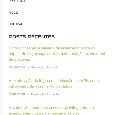
PROTEÇÃO
RISCO
SOLUÇÃO
POSTS RECENTES
Como proteger a camada de armazenamento de
cópias de segurança contra a destruição intencional
de arquivos
06/08/2026
Prevenção
,
Proteção
A exploração da lógica de aplicação em APIs como
vetor cego de vazamento de dados
04/08/2026
Prevenção
,
Proteção
A vulnerabilidade dos acessos privilegiados no
avanço silencioso de ameaças internas