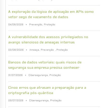
A exploração da lógica de aplicação em APIs como
vetor cego de vazamento de dados
04/08/2026
Prevenção
,
Proteção
A vulnerabilidade dos acessos privilegiados no
avanço silencioso de ameaças internas
03/08/2026
Ameaça
,
Prevenção
,
Proteção
Bancos de dados vetoriais: quais riscos de
segurança sua empresa precisa conhecer
31/07/2026
Cibersegurança
,
Proteção
Cinco erros que atrasam a preparação para a
criptografia pós-quântica
29/07/2026
Cibersegurança
,
Proteção