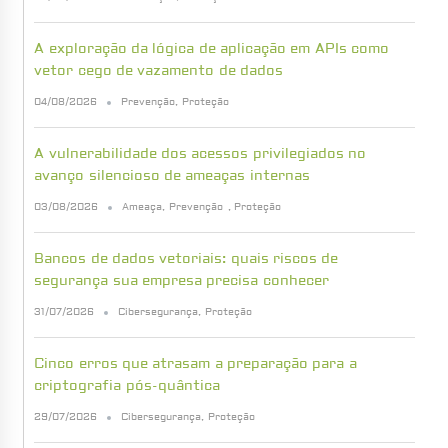
A exploração da lógica de aplicação em APIs como
vetor cego de vazamento de dados
04/08/2026
Prevenção
,
Proteção
A vulnerabilidade dos acessos privilegiados no
avanço silencioso de ameaças internas
03/08/2026
Ameaça
,
Prevenção
,
Proteção
Bancos de dados vetoriais: quais riscos de
segurança sua empresa precisa conhecer
31/07/2026
Cibersegurança
,
Proteção
Cinco erros que atrasam a preparação para a
criptografia pós-quântica
29/07/2026
Cibersegurança
,
Proteção