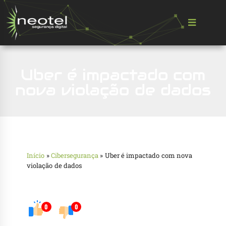
Uber é impactado com
nova violação de dados
Início
»
Cibersegurança
»
Uber é impactado com nova
violação de dados
0
0