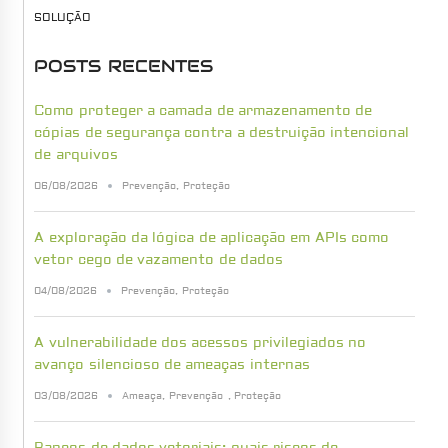
SOLUÇÃO
POSTS RECENTES
Como proteger a camada de armazenamento de
cópias de segurança contra a destruição intencional
de arquivos
06/08/2026
Prevenção
,
Proteção
A exploração da lógica de aplicação em APIs como
vetor cego de vazamento de dados
04/08/2026
Prevenção
,
Proteção
A vulnerabilidade dos acessos privilegiados no
avanço silencioso de ameaças internas
03/08/2026
Ameaça
,
Prevenção
,
Proteção
Bancos de dados vetoriais: quais riscos de