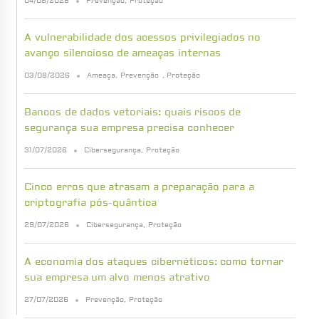
04/08/2026
Prevenção
,
Proteção
A vulnerabilidade dos acessos privilegiados no
avanço silencioso de ameaças internas
03/08/2026
Ameaça
,
Prevenção
,
Proteção
Bancos de dados vetoriais: quais riscos de
segurança sua empresa precisa conhecer
31/07/2026
Cibersegurança
,
Proteção
Cinco erros que atrasam a preparação para a
criptografia pós-quântica
29/07/2026
Cibersegurança
,
Proteção
A economia dos ataques cibernéticos: como tornar
sua empresa um alvo menos atrativo
27/07/2026
Prevenção
,
Proteção