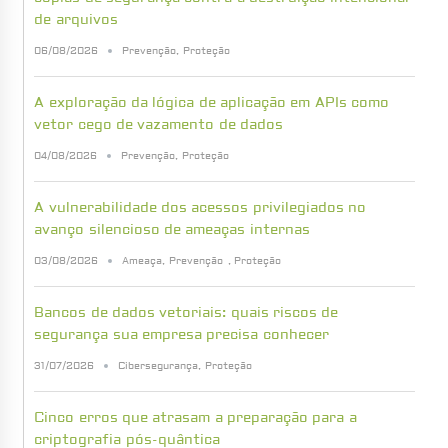
de arquivos
06/08/2026
Prevenção
,
Proteção
A exploração da lógica de aplicação em APIs como
vetor cego de vazamento de dados
04/08/2026
Prevenção
,
Proteção
A vulnerabilidade dos acessos privilegiados no
avanço silencioso de ameaças internas
03/08/2026
Ameaça
,
Prevenção
,
Proteção
Bancos de dados vetoriais: quais riscos de
segurança sua empresa precisa conhecer
31/07/2026
Cibersegurança
,
Proteção
Cinco erros que atrasam a preparação para a
criptografia pós-quântica